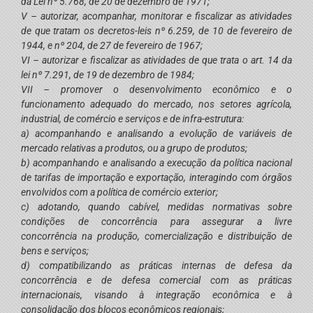
da Lei nº 5.768, de 20 de dezembro de 1971;
V – autorizar, acompanhar, monitorar e fiscalizar as atividades
de que tratam os decretos-leis nº 6.259, de 10 de fevereiro de
1944, e nº 204, de 27 de fevereiro de 1967;
VI – autorizar e fiscalizar as atividades de que trata o art. 14 da
lei nº 7.291, de 19 de dezembro de 1984;
VII – promover o desenvolvimento econômico e o
funcionamento adequado do mercado, nos setores agrícola,
industrial, de comércio e serviços e de infra-estrutura:
a) acompanhando e analisando a evolução de variáveis de
mercado relativas a produtos, ou a grupo de produtos;
b) acompanhando e analisando a execução da política nacional
de tarifas de importação e exportação, interagindo com órgãos
envolvidos com a política de comércio exterior;
c) adotando, quando cabível, medidas normativas sobre
condições de concorrência para assegurar a livre
concorrência na produção, comercialização e distribuição de
bens e serviços;
d) compatibilizando as práticas internas de defesa da
concorrência e de defesa comercial com as práticas
internacionais, visando à integração econômica e à
consolidação dos blocos econômicos regionais;