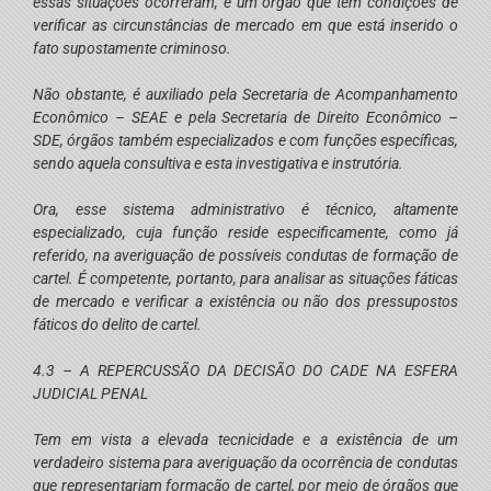
essas situações ocorreram, é um órgão que tem condições de
verificar as circunstâncias de mercado em que está inserido o
fato supostamente criminoso.
Não obstante, é auxiliado pela Secretaria de Acompanhamento
Econômico – SEAE e pela Secretaria de Direito Econômico –
SDE, órgãos também especializados e com funções específicas,
sendo aquela consultiva e esta investigativa e instrutória.
Ora, esse sistema administrativo é técnico, altamente
especializado, cuja função reside especificamente, como já
referido, na averiguação de possíveis condutas de formação de
cartel. É competente, portanto, para analisar as situações fáticas
de mercado e verificar a existência ou não dos pressupostos
fáticos do delito de cartel.
4.3 – A REPERCUSSÃO DA DECISÃO DO CADE NA ESFERA
JUDICIAL PENAL
Tem em vista a elevada tecnicidade e a existência de um
verdadeiro sistema para averiguação da ocorrência de condutas
que representariam formação de cartel, por meio de órgãos que