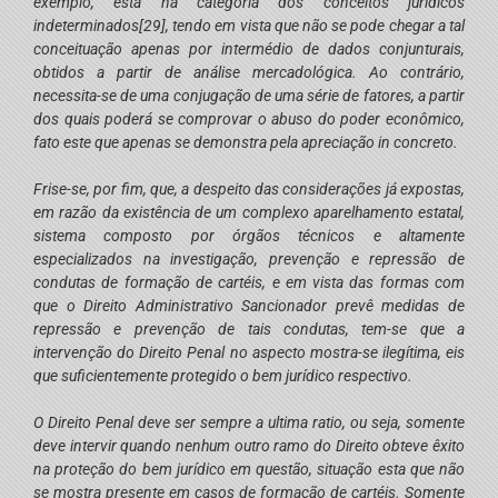
exemplo, está na categoria dos conceitos jurídicos
indeterminados
[29]
, tendo em vista que não se pode chegar a tal
conceituação apenas por intermédio de dados conjunturais,
obtidos a partir de análise mercadológica. Ao contrário,
necessita-se de uma conjugação de uma série de fatores, a partir
dos quais poderá se comprovar o abuso do poder econômico,
fato este que apenas se demonstra pela apreciação
in concreto
.
Frise-se, por fim, que, a despeito das considerações já expostas,
em razão da existência de um complexo aparelhamento estatal,
sistema composto por órgãos técnicos e altamente
especializados na investigação, prevenção e repressão de
condutas de formação de cartéis, e em vista das formas com
que o Direito Administrativo Sancionador prevê medidas de
repressão e prevenção de tais condutas, tem-se que a
intervenção do Direito Penal no aspecto mostra-se ilegítima, eis
que suficientemente protegido o bem jurídico respectivo.
O Direito Penal deve ser sempre a
ultima ratio
, ou seja, somente
deve intervir quando nenhum outro ramo do Direito obteve êxito
na proteção do bem jurídico em questão, situação esta que não
se mostra presente em casos de formação de cartéis. Somente