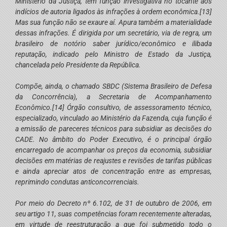
Ministério da Justiça, tem função investigativa no tocante aos
indícios de autoria ligados às infrações à ordem econômica.
[13]
Mas sua função não se exaure aí. Apura também a materialidade
dessas infrações. É dirigida por um secretário, via de regra, um
brasileiro de notório saber jurídico/econômico e ilibada
reputação, indicado pelo Ministro de Estado da Justiça,
chancelada pelo Presidente da República.
Compõe, ainda, o chamado SBDC (Sistema Brasileiro de Defesa
da Concorrência), a Secretaria de Acompanhamento
Econômico.
[14]
Órgão consultivo, de assessoramento técnico,
especializado, vinculado ao Ministério da Fazenda, cuja função é
a emissão de pareceres técnicos para subsidiar as decisões do
CADE. No âmbito do Poder Executivo, é o principal órgão
encarregado de acompanhar os preços da economia, subsidiar
decisões em matérias de reajustes e revisões de tarifas públicas
e ainda apreciar atos de concentração entre as empresas,
reprimindo condutas anticoncorrenciais.
Por meio do Decreto nº 6.102, de 31 de outubro de 2006, em
seu artigo 11, suas competências foram recentemente alteradas,
em virtude de reestruturação a que foi submetido todo o