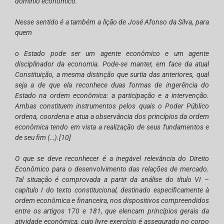
domínio econômico.
Nesse sentido é a também a lição de José Afonso da Silva, para
quem
o Estado pode ser um agente econômico e um agente
disciplinador da economia. Pode-se manter, em face da atual
Constituição, a mesma distinção que surtia das anteriores, qual
seja a de que ela reconhece duas formas de ingerência do
Estado na ordem econômica: a
participação
e a
intervenção
.
Ambas constituem instrumentos pelos quais o Poder Público
ordena, coordena e atua a observância dos princípios da ordem
econômica tendo em vista a realização de seus fundamentos e
de seu fim (…).
[10]
O que se deve reconhecer é a inegável relevância do Direito
Econômico para o desenvolvimento das relações de mercado.
Tal situação é comprovada a partir da análise do título VI –
capítulo I do texto constitucional, destinado especificamente à
ordem econômica e financeira, nos dispositivos compreendidos
entre os artigos 170 e 181, que elencam princípios gerais da
atividade econômica, cujo livre exercício é assegurado no corpo