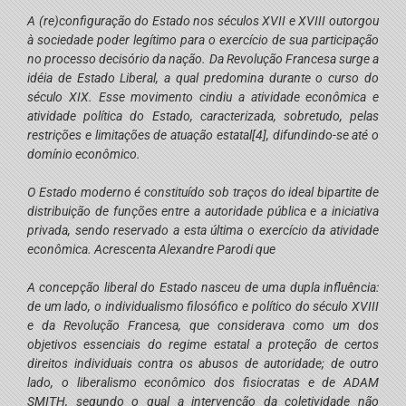
A (re)configuração do Estado nos séculos XVII e XVIII outorgou
à sociedade poder legítimo para o exercício de sua participação
no processo decisório da nação. Da Revolução Francesa surge a
idéia de Estado Liberal, a qual predomina durante o curso do
século XIX. Esse movimento cindiu a atividade econômica e
atividade política do Estado, caracterizada, sobretudo, pelas
restrições e limitações de atuação estatal
[4]
, difundindo-se até o
domínio econômico.
O Estado moderno é constituído sob traços do ideal bipartite de
distribuição de funções entre a autoridade pública e a iniciativa
privada, sendo reservado a esta última o exercício da atividade
econômica. Acrescenta Alexandre Parodi que
A concepção liberal do Estado nasceu de uma dupla influência:
de um lado, o individualismo filosófico e político do século XVIII
e da Revolução Francesa, que considerava como um dos
objetivos essenciais do regime estatal a proteção de certos
direitos individuais contra os abusos de autoridade; de outro
lado, o liberalismo econômico dos fisiocratas e de ADAM
SMITH, segundo o qual a intervenção da coletividade não