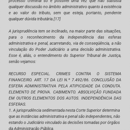
processo criminal só é possível uma vez que não subsista
qualquer discussão no âmbito administrativo quanto à existência
e ao valor do tributo, sem que esteja, portanto, pendente
qualquer dúvida tributária.
[17]
A jurisprudência tem se inclinado, na maior parte das situações,
para o reconhecimento da independência das esferas
administrativa e penal, acarretando, via de conseqüência, a não
vinculação do Poder Judiciário a uma decisão administrativa.
Esse é, aliás, o entendimento do Superior Tribunal de Justiça,
senão vejamos:
RECURSO ESPECIAL. CRIMES CONTRA O SISTEMA
FINANCEIRO. ART. 17 DA LEI N.º 7.492/86. CONCLUSÃO DA
ESFERA ADMINISTRATIVA PELA ATIPICIDADE DA CONDUTA.
ELEMENTO DE PROVA. CABIMENTO. ABSOLVIÇÃO FUNDADA
EM OUTROS ELEMENTOS DOS AUTOS. INDEPENDÊNCIA
DAS
ESFERAS.
1. A jurisprudência sedimentada nesta Corte Superior determina
que as instâncias administrativa e penal são independentes, não
estando o Judiciário vinculado às decisões tomadas por órgãos
da Administração Pública.