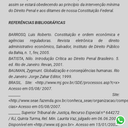
assim se estará obedecendo ao princípio da intervenção mínima
do Direito Penal e aos ditames de nossa Constituição Federal.
REFERÊNCIAS BIBLIOGRÁFICAS
BARROSO, Luis Roberto. Constituição e ordem econômica e
agências reguladoras.
Revista eletrônica de direito
administrativo econômico,
Salvador, Instituto de Direito Público
da Bahia, n. 1, fev, 2005.
BATISTA, Nilo.
Introdução Crítica ao Direito Penal Brasileiro
. 5.
ed. Rio de Janeiro: Revan, 2001.
BAUMAN, Zygmunt.
Globalização e conseqüências humanas.
Rio
de Janeiro: Jorge Zahar Editor, 1999.
BRASIL. Site: <http://www.mj.gov.br/SDE/processos.asp?c=x>
Acesso em 05/08/ 2007.
_______ Site:
<
http://www.seae.fazenda.gov.br/conheca_seae/organizacao/comp
cias
> Acesso em 05/08/2007.
_______ Superior Tribunal de Justiça, Recurso Especial nº 644272
/ RJ, Quinta Turma, Rel. Min. Laurita Vaz, julgado em 06.06.2006.
Disponível em <http://www.stj.gov.br>. Acesso em 15/01/2008.