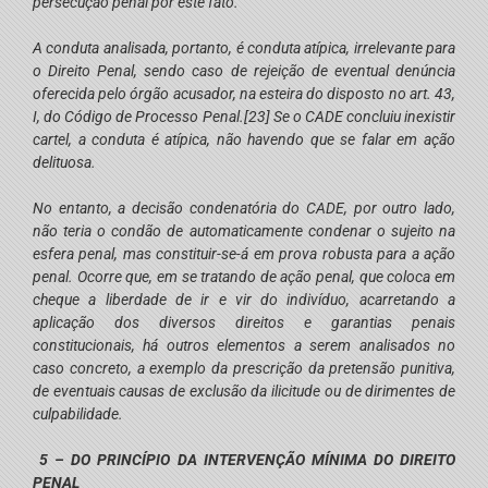
persecução penal por este fato.
A conduta analisada, portanto, é conduta atípica, irrelevante para
o Direito Penal, sendo caso de rejeição de eventual denúncia
oferecida pelo órgão acusador, na esteira do disposto no art. 43,
I, do Código de Processo Penal.
[23]
Se o CADE concluiu inexistir
cartel, a conduta é atípica, não havendo que se falar em ação
delituosa.
No entanto, a decisão condenatória do CADE, por outro lado,
não teria o condão de automaticamente condenar o sujeito na
esfera penal, mas constituir-se-á em prova robusta para a ação
penal. Ocorre que, em se tratando de ação penal, que coloca em
cheque a liberdade de ir e vir do indivíduo, acarretando a
aplicação dos diversos direitos e garantias penais
constitucionais, há outros elementos a serem analisados no
caso concreto, a exemplo da prescrição da pretensão punitiva,
de eventuais causas de exclusão da ilicitude ou de dirimentes de
culpabilidade.
5 – DO PRINCÍPIO DA INTERVENÇÃO MÍNIMA DO DIREITO
PENAL