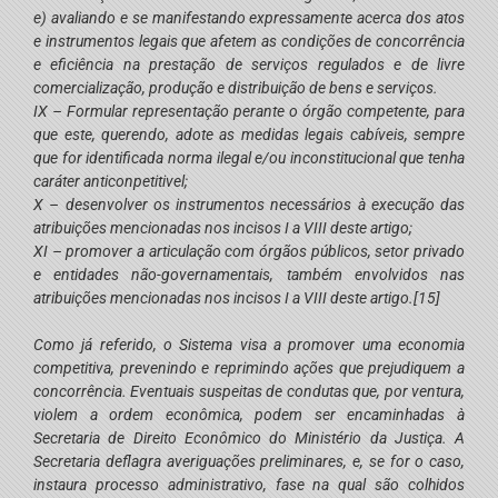
e) avaliando e se manifestando expressamente acerca dos atos
e instrumentos legais que afetem as condições de concorrência
e eficiência na prestação de serviços regulados e de livre
comercialização, produção e distribuição de bens e serviços.
IX – Formular representação perante o órgão competente, para
que este, querendo, adote as medidas legais cabíveis, sempre
que for identificada norma ilegal e/ou inconstitucional que tenha
caráter anticonpetitivel;
X – desenvolver os instrumentos necessários à execução das
atribuições mencionadas nos incisos I a VIII deste artigo;
XI – promover a articulação com órgãos públicos, setor privado
e entidades não-governamentais, também envolvidos nas
atribuições mencionadas nos incisos I a VIII deste artigo.
[15]
Como já referido, o Sistema visa a promover uma economia
competitiva, prevenindo e reprimindo ações que prejudiquem a
concorrência. Eventuais suspeitas de condutas que, por ventura,
violem a ordem econômica, podem ser encaminhadas à
Secretaria de Direito Econômico do Ministério da Justiça. A
Secretaria deflagra averiguações preliminares, e, se for o caso,
instaura processo administrativo, fase na qual são colhidos