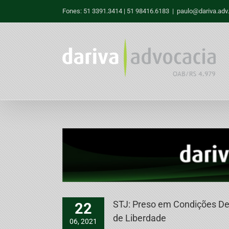
Skip
Fones: 51 3391.3414 | 51 98416.6183
|
paulo@dariva.adv.
to
content
STJ: Preso em Condições De
22
de Liberdade
06, 2021