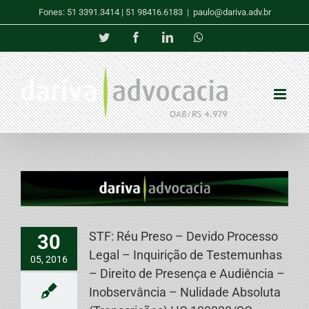
Skip
Fones: 51 3391.3414 | 51 98416.6183
|
paulo@dariva.adv.br
to
content
Twitter
Facebook
LinkedIn
Whatsapp
STF: Réu Preso – Devido Processo
30
Legal – Inquirição de Testemunhas
05, 2016
– Direito de Presença e Audiência –
Inobservância – Nulidade Absoluta