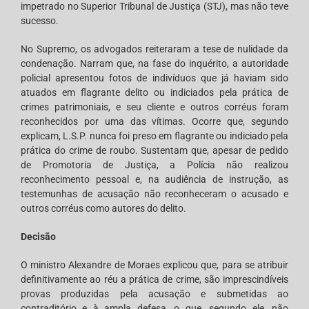
impetrado no Superior Tribunal de Justiça (STJ), mas não teve
sucesso.
No Supremo, os advogados reiteraram a tese de nulidade da
condenação. Narram que, na fase do inquérito, a autoridade
policial apresentou fotos de indivíduos que já haviam sido
atuados em flagrante delito ou indiciados pela prática de
crimes patrimoniais, e seu cliente e outros corréus foram
reconhecidos por uma das vítimas. Ocorre que, segundo
explicam, L.S.P. nunca foi preso em flagrante ou indiciado pela
prática do crime de roubo. Sustentam que, apesar de pedido
de Promotoria de Justiça, a Polícia não realizou
reconhecimento pessoal e, na audiência de instrução, as
testemunhas de acusação não reconheceram o acusado e
outros corréus como autores do delito.
Decisão
O ministro Alexandre de Moraes explicou que, para se atribuir
definitivamente ao réu a prática de crime, são imprescindíveis
provas produzidas pela acusação e submetidas ao
contraditório e à ampla defesa, o que, segundo ele, não