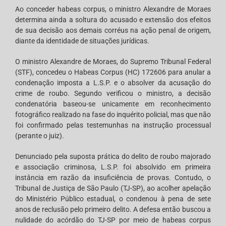
Ao conceder habeas corpus, o ministro Alexandre de Moraes
determina ainda a soltura do acusado e extensão dos efeitos
de sua decisão aos demais corréus na ação penal de origem,
diante da identidade de situações jurídicas.
O ministro Alexandre de Moraes, do Supremo Tribunal Federal
(STF), concedeu o Habeas Corpus (HC) 172606 para anular a
condenação imposta a L.S.P. e o absolver da acusação do
crime de roubo. Segundo verificou o ministro, a decisão
condenatória baseou-se unicamente em reconhecimento
fotográfico realizado na fase do inquérito policial, mas que não
foi confirmado pelas testemunhas na instrução processual
(perante o juiz).
Denunciado pela suposta prática do delito de roubo majorado
e associação criminosa, L.S.P. foi absolvido em primeira
instância em razão da insuficiência de provas. Contudo, o
Tribunal de Justiça de São Paulo (TJ-SP), ao acolher apelação
do Ministério Público estadual, o condenou à pena de sete
anos de reclusão pelo primeiro delito. A defesa então buscou a
nulidade do acórdão do TJ-SP por meio de habeas corpus