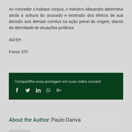
Ao conceder o habeas corpus, o ministro Alexandre determina
ainda a soltura do acusado e extensão dos efeitos de sua
decisão aos demais corréus na ação penal de origem, diante
da identidade de situações jurídicas.
AD/EH
Fonte: STF.
Compartilhe essa postagem em suas redes sociais!
Facebook
Twitter
LinkedIn
Whatsapp
Google+
About the Author:
Paulo Dariva