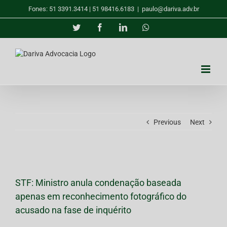
Skip
Fones: 51 3391.3414 | 51 98416.6183
|
paulo@dariva.adv.br
to
content
Twitter
Facebook
LinkedIn
Whatsapp
Previous
Next
View
Larger
STF: Ministro anula condenação baseada
Image
apenas em reconhecimento fotográfico do
acusado na fase de inquérito