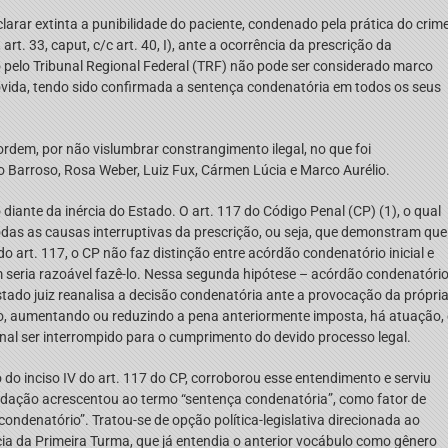
arar extinta a punibilidade do paciente, condenado pela prática do crim
rt. 33, caput, c/c art. 40, I), ante a ocorrência da prescrição da
o pelo Tribunal Regional Federal (TRF) não pode ser considerado marco
provida, tendo sido confirmada a sentença condenatória em todos os seus
ordem, por não vislumbrar constrangimento ilegal, no que foi
Barroso, Rosa Weber, Luiz Fux, Cármen Lúcia e Marco Aurélio.
diante da inércia do Estado. O art. 117 do Código Penal (CP) (1), o qual
todas as causas interruptivas da prescrição, ou seja, que demonstram que
do art. 117, o CP não faz distinção entre acórdão condenatório inicial e
 seria razoável fazê-lo. Nessa segunda hipótese – acórdão condenatóri
stado juiz reanalisa a decisão condenatória ante a provocação da própri
ndo, aumentando ou reduzindo a pena anteriormente imposta, há atuação, 
ional ser interrompido para o cumprimento do devido processo legal.
do inciso IV do art. 117 do CP, corroborou esse entendimento e serviu
 redação acrescentou ao termo “sentença condenatória”, como fator de
ondenatório”. Tratou-se de opção política-legislativa direcionada ao
ia da Primeira Turma, que já entendia o anterior vocábulo como gênero