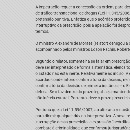
A impetração requer a concessão da ordem, para decl
de tráfico transnacional de drogas (Lei 11.343/2006, a
pretensão punitiva. Enfatiza que o acórdão proferid
interruptivo da prescrição, pois a apelação foi des
termos.
O ministro Alexandre de Moraes (relator) denegou a 
acompanhado pelos ministros Edson Fachin, Roberto 
Segundo o relator, somente há se falar em prescrição 
deve ser interpretado de forma sistemática, elenca 
o Estado não está inerte. Relativamente ao inciso IV 
acórdão condenatório confirmatório da decisão, nem
confirmatório da decisão de primeira instância – o E
defesa. Se o faz dentro do prazo legal, seja mante
não inércia estatal. Portanto, deve o prazo prescric
Pontuou que a Lei 11.596/2007, ao alterar a redação 
para dirimir qualquer dúvida interpretativa. A nova
interrupção dessa prescrição, a expressão “acórdão c
combate à criminalidade, que confirmou jurisprudênc