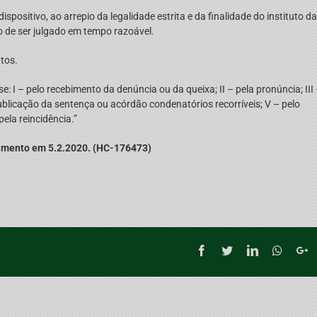
spositivo, ao arrepio da legalidade estrita e da finalidade do instituto da
o de ser julgado em tempo razoável.
utos.
e: I – pelo recebimento da denúncia ou da queixa; II – pela pronúncia; III
ublicação da sentença ou acórdão condenatórios recorríveis; V – pelo
ela reincidência.”
gamento em 5.2.2020. (HC-176473)
Facebook
Twitter
LinkedIn
Whatsa
G