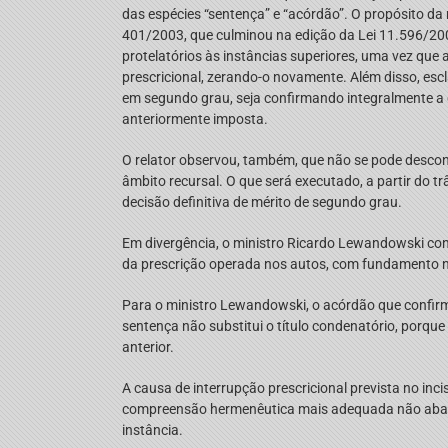
das espécies “sentença” e “acórdão”. O propósito da m
401/2003, que culminou na edição da Lei 11.596/200
protelatórios às instâncias superiores, uma vez que
prescricional, zerando-o novamente. Além disso, esc
em segundo grau, seja confirmando integralmente a 
anteriormente imposta.
O relator observou, também, que não se pode desconsi
âmbito recursal. O que será executado, a partir do t
decisão definitiva de mérito de segundo grau.
Em divergência, o ministro Ricardo Lewandowski conc
da prescrição operada nos autos, com fundamento no
Para o ministro Lewandowski, o acórdão que confir
sentença não substitui o título condenatório, porqu
anterior.
A causa de interrupção prescricional prevista no inci
compreensão hermenêutica mais adequada não abarca
instância.