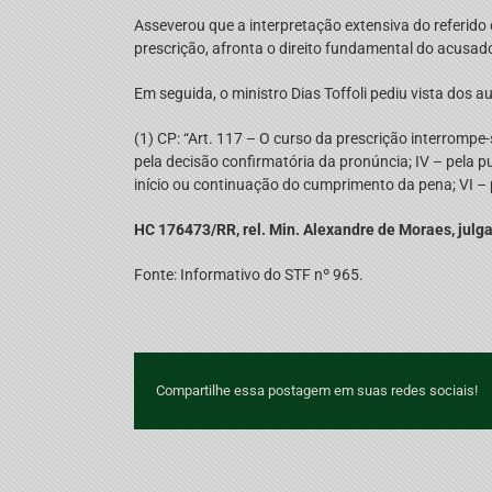
Asseverou que a interpretação extensiva do referido di
prescrição, afronta o direito fundamental do acusad
Em seguida, o ministro Dias Toffoli pediu vista dos a
(1) CP: “Art. 117 – O curso da prescrição interrompe-s
pela decisão confirmatória da pronúncia; IV – pela p
início ou continuação do cumprimento da pena; VI – p
HC 176473/RR, rel. Min. Alexandre de Moraes, jul
Fonte: Informativo do STF nº 965.
Compartilhe essa postagem em suas redes sociais!