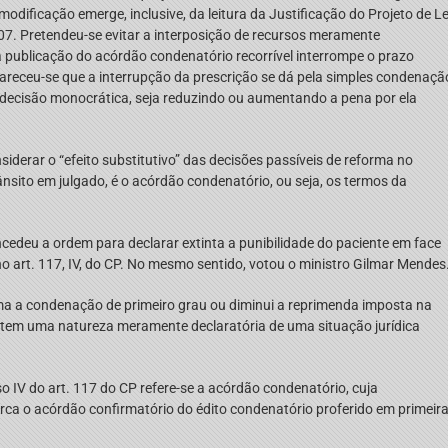
odificação emerge, inclusive, da leitura da Justificação do Projeto de Le
7. Pretendeu-se evitar a interposição de recursos meramente
 a publicação do acórdão condenatório recorrível interrompe o prazo
lareceu-se que a interrupção da prescrição se dá pela simples condenaçã
decisão monocrática, seja reduzindo ou aumentando a pena por ela
derar o “efeito substitutivo” das decisões passíveis de reforma no
rânsito em julgado, é o acórdão condenatório, ou seja, os termos da
edeu a ordem para declarar extinta a punibilidade do paciente em face
 art. 117, IV, do CP. No mesmo sentido, votou o ministro Gilmar Mendes
ma a condenação de primeiro grau ou diminui a reprimenda imposta na
e tem uma natureza meramente declaratória de uma situação jurídica
so IV do art. 117 do CP refere-se a acórdão condenatório, cuja
 o acórdão confirmatório do édito condenatório proferido em primeir