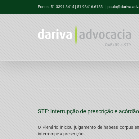
Skip
Fones: 51 3391.3414 | 51 98416.6183
|
paulo@dariva.adv.
to
content
STF: Interrupção de prescrição e acórdã
O Plenário iniciou julgamento de habeas corpus e
interrompe a prescrição.