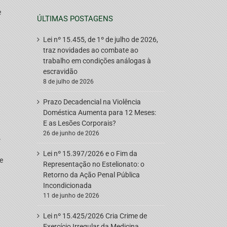
e
ÚLTIMAS POSTAGENS
Lei nº 15.455, de 1º de julho de 2026,
traz novidades ao combate ao
trabalho em condições análogas à
escravidão
8 de julho de 2026
Prazo Decadencial na Violência
Doméstica Aumenta para 12 Meses:
E as Lesões Corporais?
26 de junho de 2026
o
a
Lei nº 15.397/2026 e o Fim da
e
Representação no Estelionato: o
Retorno da Ação Penal Pública
Incondicionada
11 de junho de 2026
Lei nº 15.425/2026 Cria Crime de
Exercício Irregular da Medicina