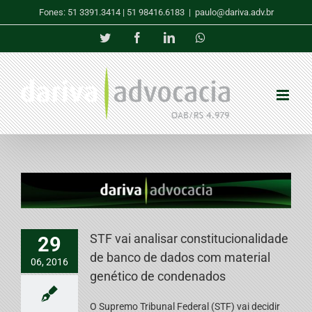
Skip
Fones: 51 3391.3414 | 51 98416.6183
|
paulo@dariva.adv.br
to
content
Twitter
Facebook
LinkedIn
Whatsapp
STF vai analisar constitucionalidade
29
de banco de dados com material
06, 2016
genético de condenados
O Supremo Tribunal Federal (STF) vai decidir