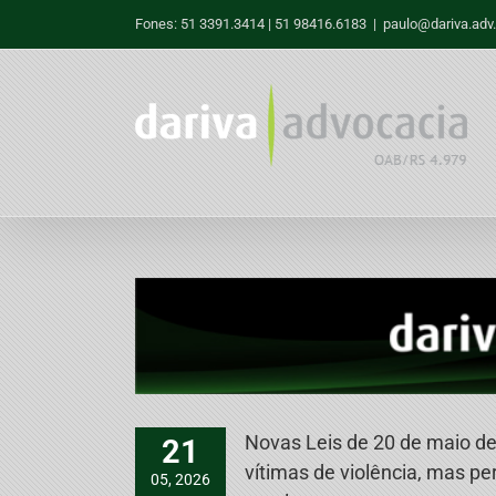
Skip
Fones: 51 3391.3414 | 51 98416.6183
|
paulo@dariva.adv.
to
content
Novas Leis de 20 de maio de
21
vítimas de violência, mas p
05, 2026