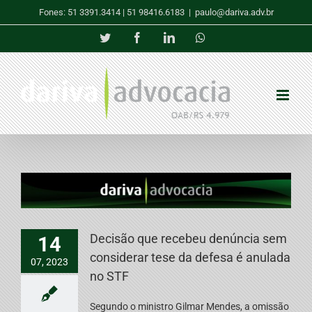
Skip
Fones: 51 3391.3414 | 51 98416.6183
|
paulo@dariva.adv.br
to
content
Twitter
Facebook
LinkedIn
Whatsapp
Decisão que recebeu denúncia sem
14
considerar tese da defesa é anulada
07, 2023
no STF
Segundo o ministro Gilmar Mendes, a omissão