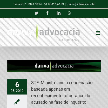
Skip
Fones: 51 3391.3414 | 51 98416.6183
|
paulo@dariva.adv.br
to
content
Twitter
Facebook
LinkedIn
Whatsapp
STF: Ministro anula condenação
6
baseada apenas em
08, 2019
reconhecimento fotográfico do
acusado na fase de inquérito