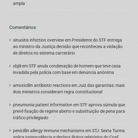
ampla
Comentários
sinusitis infection overview
em
Presidente do STF entrega
ao ministro da Justiça decisão que reconheceu a violação
de direitos no sistema carcerário
xbjili
em
STF anula condenação de homem que teve casa
invadida pela polícia com base em denúncia anônima
amoxicillin antibiotic reactions
em
Juiz das garantias: mais
dois ministros consideram regra constitucional
pneumonia patient information
em
STF aprova súmula que
prevê fixação de regime aberto e substituição de pena para
tráfico privilegiado
penicillin allergy immune mechanisms
em
STJ: Sexta Turma
aplica jurisprudência e declara ilícitos relatórios do Coaf