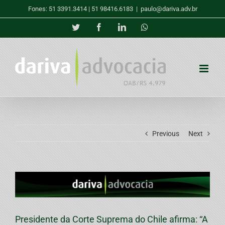
Skip
Fones: 51 3391.3414 | 51 98416.6183
|
paulo@dariva.adv.br
to
content
Twitter
Facebook
LinkedIn
Whatsapp
Previous
Next
View
Larger
Image
Presidente da Corte Suprema do Chile afirma: “A