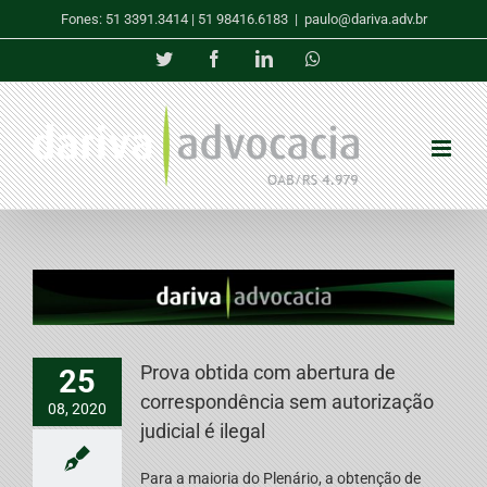
Skip
Fones: 51 3391.3414 | 51 98416.6183
|
paulo@dariva.adv.br
to
content
Twitter
Facebook
LinkedIn
Whatsapp
Prova obtida com abertura de
25
correspondência sem autorização
08, 2020
judicial é ilegal
Para a maioria do Plenário, a obtenção de