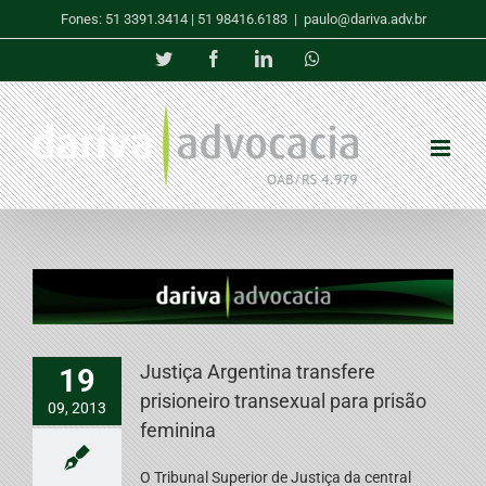
Skip
Fones: 51 3391.3414 | 51 98416.6183
|
paulo@dariva.adv.br
to
content
Twitter
Facebook
LinkedIn
Whatsapp
Justiça Argentina transfere
19
prisioneiro transexual para prisão
09, 2013
feminina
O Tribunal Superior de Justiça da central