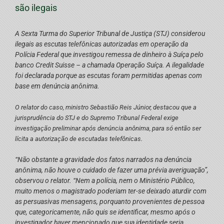
são ilegais
A Sexta Turma do Superior Tribunal de Justiça (STJ) considerou
ilegais as escutas telefônicas autorizadas em operação da
Polícia Federal que investigou remessa de dinheiro à Suíça pelo
banco Credit Suisse – a chamada Operação Suíça. A ilegalidade
foi declarada porque as escutas foram permitidas apenas com
base em denúncia anônima.
O relator do caso, ministro Sebastião Reis Júnior, destacou que a
jurisprudência do STJ e do Supremo Tribunal Federal exige
investigação preliminar após denúncia anônima, para só então ser
lícita a autorização de escutadas telefônicas.
“Não obstante a gravidade dos fatos narrados na denúncia
anônima, não houve o cuidado de fazer uma prévia averiguação”,
observou o relator. “Nem a polícia, nem o Ministério Público,
muito menos o magistrado poderiam ter-se deixado aturdir com
as persuasivas mensagens, porquanto provenientes de pessoa
que, categoricamente, não quis se identificar, mesmo após o
investigador haver mencionado que sua identidade seria