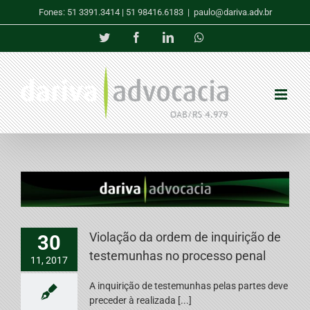
Skip
Fones: 51 3391.3414 | 51 98416.6183
|
paulo@dariva.adv.br
to
content
Twitter
Facebook
LinkedIn
Whatsapp
Violação da ordem de inquirição de
30
testemunhas no processo penal
11, 2017
A inquirição de testemunhas pelas partes deve
preceder à realizada [...]