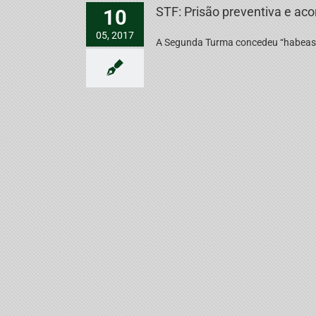
STF: Prisão preventiva e ac
10
05, 2017
A Segunda Turma concedeu “habeas co