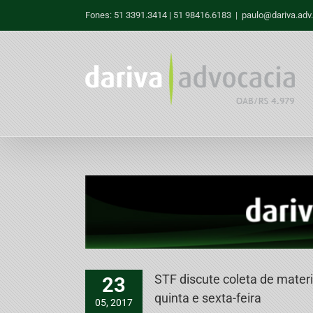
Skip
Fones: 51 3391.3414 | 51 98416.6183
|
paulo@dariva.adv.
to
content
STF discute coleta de mater
23
quinta e sexta-feira
05, 2017