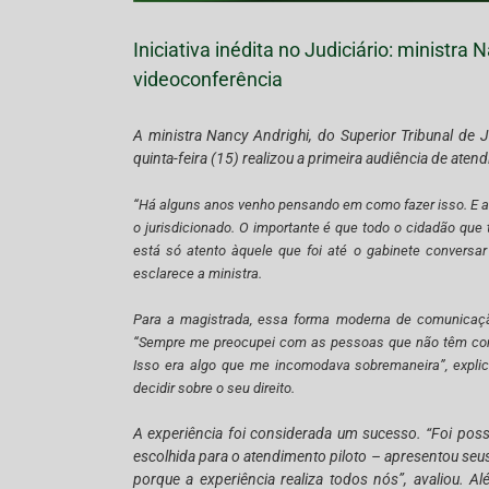
Iniciativa inédita no Judiciário: ministr
videoconferência
A ministra Nancy Andrighi, do Superior Tribunal de Ju
quinta-feira (15) realizou a primeira audiência de at
“Há alguns anos venho pensando em como fazer isso. E a
o jurisdicionado. O importante é que todo o cidadão que
está só atento àquele que foi até o gabinete conversa
esclarece a ministra.
Para a magistrada, essa forma moderna de comunicaçã
“Sempre me preocupei com as pessoas que não têm como 
Isso era algo que me incomodava sobremaneira”, explica.
decidir sobre o seu direito.
A experiência foi considerada um sucesso. “Foi possí
escolhida para o atendimento piloto – apresentou seus
porque a experiência realiza todos nós”, avaliou. 