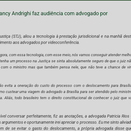
a Nancy Andrighi faz audiência com advogado por
stiça (STJ), aliou a tecnologia à prestação jurisdicional e na manhã des
endimento aos advogados por videoconferência.
gora, com essa tecnologia, com esse meio, nós vamos conseguir atender melh
 tenha um processo na Justiça se sinta absolutamente seguro de que o juiz n
r com o ministro mas que também pensa nele, que não teve a chance de vir
o evita a oneração do custo do processo com o deslocamento para Brasíli
custear uma viagem do advogado a Brasília para ser atendido pelo ministr
 Aliás, todo brasileiro tem o direito constitucional de conhecer o juiz que v
vel conversar perfeitamente, fiz as anotações, a advogada Patricia Rios
 argumentos e oportunamente irei apreciar o processo. Eu me sinto alivia
Além de se evitar o gasto do deslocamento, a própria advogada disse qu