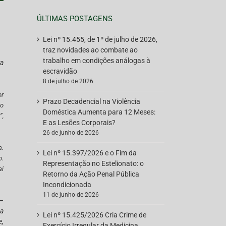
ÚLTIMAS POSTAGENS
Lei nº 15.455, de 1º de julho de 2026,
traz novidades ao combate ao
trabalho em condições análogas à
ta
escravidão
8 de julho de 2026
or
Prazo Decadencial na Violência
ão
Doméstica Aumenta para 12 Meses:
”,
E as Lesões Corporais?
26 de junho de 2026
a.
Lei nº 15.397/2026 e o Fim da
o.
Representação no Estelionato: o
ai
Retorno da Ação Penal Pública
Incondicionada
11 de junho de 2026
 –
da
Lei nº 15.425/2026 Cria Crime de
e,
Exercício Irregular da Medicina