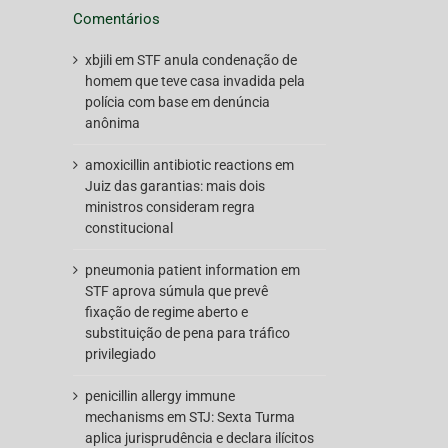
Comentários
xbjili
em
STF anula condenação de
homem que teve casa invadida pela
polícia com base em denúncia
anônima
amoxicillin antibiotic reactions
em
Juiz das garantias: mais dois
ministros consideram regra
constitucional
pneumonia patient information
em
STF aprova súmula que prevê
fixação de regime aberto e
substituição de pena para tráfico
privilegiado
penicillin allergy immune
mechanisms
em
STJ: Sexta Turma
aplica jurisprudência e declara ilícitos