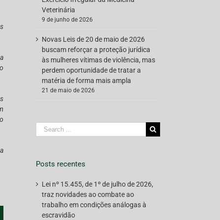
Veterinária
9 de junho de 2026
as
Novas Leis de 20 de maio de 2026
buscam reforçar a proteção jurídica
a
às mulheres vítimas de violência, mas
ão
perdem oportunidade de tratar a
matéria de forma mais ampla
21 de maio de 2026
os
um
to
Search
for:
 a
Posts recentes
Lei nº 15.455, de 1º de julho de 2026,
traz novidades ao combate ao
trabalho em condições análogas à
escravidão