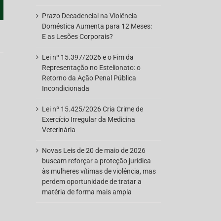
pp
oogle+
Prazo Decadencial na Violência
Doméstica Aumenta para 12 Meses:
E as Lesões Corporais?
Lei nº 15.397/2026 e o Fim da
Representação no Estelionato: o
Retorno da Ação Penal Pública
Incondicionada
Lei nº 15.425/2026 Cria Crime de
Exercício Irregular da Medicina
Veterinária
Novas Leis de 20 de maio de 2026
buscam reforçar a proteção jurídica
às mulheres vítimas de violência, mas
perdem oportunidade de tratar a
matéria de forma mais ampla