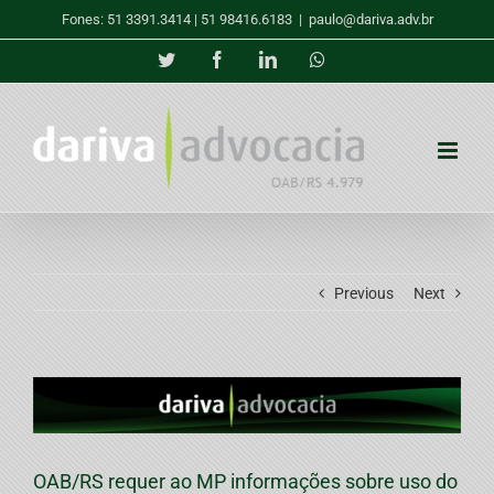
Skip
Fones: 51 3391.3414 | 51 98416.6183
|
paulo@dariva.adv.br
to
content
Twitter
Facebook
LinkedIn
Whatsapp
Previous
Next
View
Larger
Image
OAB/RS requer ao MP informações sobre uso do