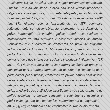
O Ministro Gilmar Mendes, relator, negou provimento ao recurso.
Entendeu que ao Ministério Público não seria vedado proceder a
diligências investigatórias, consoante interpretação sistêmica da
Constituição (art. 129), do CPP (art. 5º) e da Lei Complementar 75/93
(art. 8º). Afirmou que a jurisprudência do STF acentuara
reiteradamente ser dispensável, ao oferecimento da denúncia, a
prévia instauração de inquérito policial, desde que evidente a
materialidade do fato delituoso e presentes indícios de autoria.
Considerou que a colheita de elementos de prova se afiguraria
indissociável às funções do Ministério Público, tendo em vista o
poder-dever a ele conferido na defesa da ordem jurídica, do regime
democrático e dos interesses sociais e individuais indisponíveis (CF,
art. 127). Frisou que seria ínsito ao sistema dialético de processo,
concebido para o estado democrático de direito, a faculdade de a
parte colher, por si própria, elementos de provas hábeis para defesa
de seus interesses. Da mesma forma, não poderia ser diferente com
relação ao parquet, que teria o poder-dever da defesa da ordem
jurídica. Advertiu que a atividade investigatória não seria exclusiva da
polícia judiciária. O próprio constituinte originário, ao delimitar o
poder investigatório das comissões parlamentares de inquérito (CF,
art. 58, § 3º), encampara esse entendimento. Raciocínio diverso —