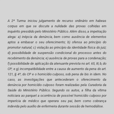
A 2ª Turma iniciou julgamento de recurso ordinário em habeas
corpus em que se discute a nulidade das provas colhidas em
inquérito presidido pelo Ministério Público. Além disso, a impetração
alega: a) inépcia da denúncia, bem como ausência de elementos
aptos a embasar o seu oferecimento; b) ofensa ao princípio do
promotor natural; c) violação ao princípio da identidade física do juiz;
d) possibilidade de suspensão condicional do processo antes do
recebimento da denúncia; e) ausência de provas para a condenação;
f) possibilidade de aplicação da atenuante prevista no art. 65, III, b, do
CP; e g) incompatibilidade entre a causa de aumento da pena do art.
121, § 4º, do CP e o homicídio culposo, sob pena de bis in idem. No
caso, as investigações que antecederam o oferecimento da
denúncia por homicídio culposo foram realizadas pela Curadoria da
Saúde do Ministério Público. Segundo os autos, a filha da vítima
noticiara ao parquet a ocorrência de possível homicídio culposo por
imperícia de médico que operara seu pai, bem como cobrança
indevida pelo auxílio de enfermeira durante sessão de hemodiálise.