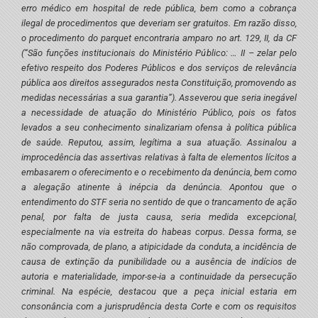
erro médico em hospital de rede pública, bem como a cobrança
ilegal de procedimentos que deveriam ser gratuitos. Em razão disso,
o procedimento do parquet encontraria amparo no art. 129, II, da CF
(“São funções institucionais do Ministério Público: … II – zelar pelo
efetivo respeito dos Poderes Públicos e dos serviços de relevância
pública aos direitos assegurados nesta Constituição, promovendo as
medidas necessárias a sua garantia”). Asseverou que seria inegável
a necessidade de atuação do Ministério Público, pois os fatos
levados a seu conhecimento sinalizariam ofensa à política pública
de saúde. Reputou, assim, legítima a sua atuação. Assinalou a
improcedência das assertivas relativas à falta de elementos lícitos a
embasarem o oferecimento e o recebimento da denúncia, bem como
a alegação atinente à inépcia da denúncia. Apontou que o
entendimento do STF seria no sentido de que o trancamento de ação
penal, por falta de justa causa, seria medida excepcional,
especialmente na via estreita do habeas corpus. Dessa forma, se
não comprovada, de plano, a atipicidade da conduta, a incidência de
causa de extinção da punibilidade ou a ausência de indícios de
autoria e materialidade, impor-se-ia a continuidade da persecução
criminal. Na espécie, destacou que a peça inicial estaria em
consonância com a jurisprudência desta Corte e com os requisitos