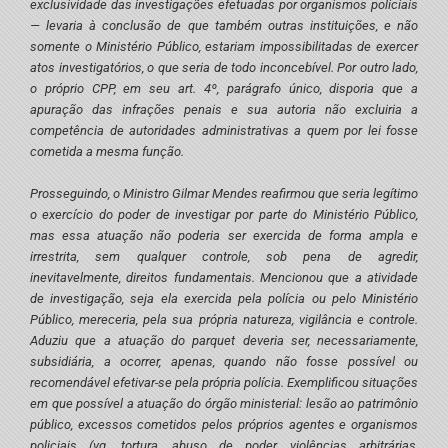
exclusividade das investigações efetuadas por organismos policiais
— levaria à conclusão de que também outras instituições, e não
somente o Ministério Público, estariam impossibilitadas de exercer
atos investigatórios, o que seria de todo inconcebível. Por outro lado,
o próprio CPP, em seu art. 4º, parágrafo único, disporia que a
apuração das infrações penais e sua autoria não excluiria a
competência de autoridades administrativas a quem por lei fosse
cometida a mesma função.
Prosseguindo, o Ministro Gilmar Mendes reafirmou que seria legítimo
o exercício do poder de investigar por parte do Ministério Público,
mas essa atuação não poderia ser exercida de forma ampla e
irrestrita, sem qualquer controle, sob pena de agredir,
inevitavelmente, direitos fundamentais. Mencionou que a atividade
de investigação, seja ela exercida pela polícia ou pelo Ministério
Público, mereceria, pela sua própria natureza, vigilância e controle.
Aduziu que a atuação do parquet deveria ser, necessariamente,
subsidiária, a ocorrer, apenas, quando não fosse possível ou
recomendável efetivar-se pela própria polícia. Exemplificou situações
em que possível a atuação do órgão ministerial: lesão ao patrimônio
público, excessos cometidos pelos próprios agentes e organismos
policiais (vg. tortura, abuso de poder, violências arbitrárias,