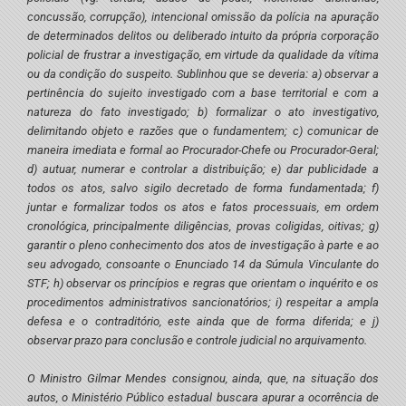
concussão, corrupção), intencional omissão da polícia na apuração
de determinados delitos ou deliberado intuito da própria corporação
policial de frustrar a investigação, em virtude da qualidade da vítima
ou da condição do suspeito. Sublinhou que se deveria: a) observar a
pertinência do sujeito investigado com a base territorial e com a
natureza do fato investigado; b) formalizar o ato investigativo,
delimitando objeto e razões que o fundamentem; c) comunicar de
maneira imediata e formal ao Procurador-Chefe ou Procurador-Geral;
d) autuar, numerar e controlar a distribuição; e) dar publicidade a
todos os atos, salvo sigilo decretado de forma fundamentada; f)
juntar e formalizar todos os atos e fatos processuais, em ordem
cronológica, principalmente diligências, provas coligidas, oitivas; g)
garantir o pleno conhecimento dos atos de investigação à parte e ao
seu advogado, consoante o Enunciado 14 da Súmula Vinculante do
STF; h) observar os princípios e regras que orientam o inquérito e os
procedimentos administrativos sancionatórios; i) respeitar a ampla
defesa e o contraditório, este ainda que de forma diferida; e j)
observar prazo para conclusão e controle judicial no arquivamento.
O Ministro Gilmar Mendes consignou, ainda, que, na situação dos
autos, o Ministério Público estadual buscara apurar a ocorrência de