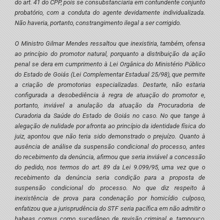
do art. 41 do CPP, pois se consubstanciaria em contundente conjunto
probatório, com a conduta do agente devidamente individualizada.
Não haveria, portanto, constrangimento ilegal a ser corrigido.
O Ministro Gilmar Mendes ressaltou que inexistiria, também, ofensa
ao princípio do promotor natural, porquanto a distribuição da ação
penal se dera em cumprimento à Lei Orgânica do Ministério Público
do Estado de Goiás (Lei Complementar Estadual 25/98), que permite
a criação de promotorias especializadas. Destarte, não estaria
configurada a desobediência à regra de atuação do promotor e,
portanto, inviável a anulação da atuação da Procuradoria de
Curadoria da Saúde do Estado de Goiás no caso. No que tange à
alegação de nulidade por afronta ao princípio da identidade física do
juiz, apontou que não teria sido demonstrado o prejuízo. Quanto à
ausência de análise da suspensão condicional do processo, antes
do recebimento da denúncia, afirmou que seria inviável a concessão
do pedido, nos termos do art. 89 da Lei 9.099/95, uma vez que o
recebimento da denúncia seria condição para a proposta de
suspensão condicional do processo. No que diz respeito à
inexistência de prova para condenação por homicídio culposo,
enfatizou que a jurisprudência do STF seria pacífica em não admitir o
habeas corpus como sucedâneo de revisão criminal e, tampouco,