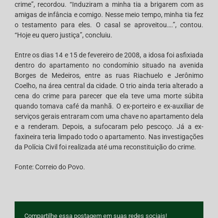
crime”, recordou. “Induziram a minha tia a brigarem com as
amigas de infância e comigo. Nesse meio tempo, minha tia fez
o testamento para eles. O casal se aproveitou….”, contou.
“Hoje eu quero justiça”, concluiu.
Entre os dias 14 e 15 de fevereiro de 2008, a idosa foi asfixiada
dentro do apartamento no condomínio situado na avenida
Borges de Medeiros, entre as ruas Riachuelo e Jerônimo
Coelho, na área central da cidade. O trio ainda teria alterado a
cena do crime para parecer que ela teve uma morte súbita
quando tomava café da manhã. O ex-porteiro e ex-auxiliar de
serviços gerais entraram com uma chave no apartamento dela
e a renderam. Depois, a sufocaram pelo pescoço. Já a ex-
faxineira teria limpado todo o apartamento. Nas investigações
da Polícia Civil foi realizada até uma reconstituição do crime.
Fonte: Correio do Povo.
Compartilhe essa postagem em suas redes sociais!