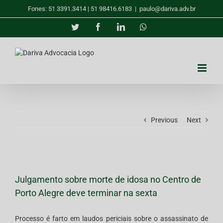
Skip
Fones: 51 3391.3414 | 51 98416.6183
|
paulo@dariva.adv.br
to
content
Twitter
Facebook
LinkedIn
Whatsapp
Previous
Next
View
Larger
Julgamento sobre morte de idosa no Centro de
Image
Porto Alegre deve terminar na sexta
Processo é farto em laudos periciais sobre o assassinato de