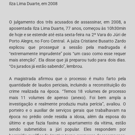
Ilza Lima Duarte, em 2008
O julgamento dos três acusados de assassinar, em 2008, a
aposentada Ilza Lima Duarte, 77 anos, começou às 10h30min
de hoje e se estende até esta sexta-feira na 2ª Vara do Júri de
Porto Alegre, no Foro Central. A juíza Cristiane Busatto Zardo
explicou que prosseguir a sessão pela madrugada é
“extremamente imprudente” pois “um caso como esse requer
mais atenção”. Ela disse que já preparou tudo para dois dias.
“Os jurados já estão sabendo”, lembrou.
A magistrada afirmou que o processo é muito farto pela
quantidade de laudos periciais, incluindo a reconstituição do
crime realizada na época. “Temos 18 volumes de processo
mais 11 volumes de apenso (anexo). Foi bem ampla a
investigação e realmente produziu muita perícia”, avaliou. O
porteiro e o auxiliar de serviços gerais que trabalhavam na
época no prédio onde residia a idosa, além da esposa do
último e que fazia faxina no apartamento da vítima, estão
sendo submetidos a júri popular. Eles respondem por