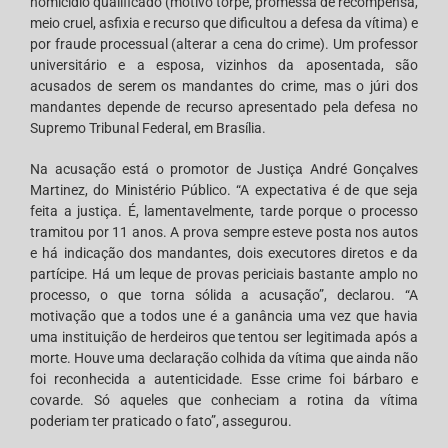
homicídio qualificado (motivo torpe, promessa de recompensa,
meio cruel, asfixia e recurso que dificultou a defesa da vítima) e
por fraude processual (alterar a cena do crime). Um professor
universitário e a esposa, vizinhos da aposentada, são
acusados de serem os mandantes do crime, mas o júri dos
mandantes depende de recurso apresentado pela defesa no
Supremo Tribunal Federal, em Brasília.
Na acusação está o promotor de Justiça André Gonçalves
Martinez, do Ministério Público. “A expectativa é de que seja
feita a justiça. É, lamentavelmente, tarde porque o processo
tramitou por 11 anos. A prova sempre esteve posta nos autos
e há indicação dos mandantes, dois executores diretos e da
partícipe. Há um leque de provas periciais bastante amplo no
processo, o que torna sólida a acusação”, declarou. “A
motivação que a todos une é a ganância uma vez que havia
uma instituição de herdeiros que tentou ser legitimada após a
morte. Houve uma declaração colhida da vítima que ainda não
foi reconhecida a autenticidade. Esse crime foi bárbaro e
covarde. Só aqueles que conheciam a rotina da vítima
poderiam ter praticado o fato”, assegurou.