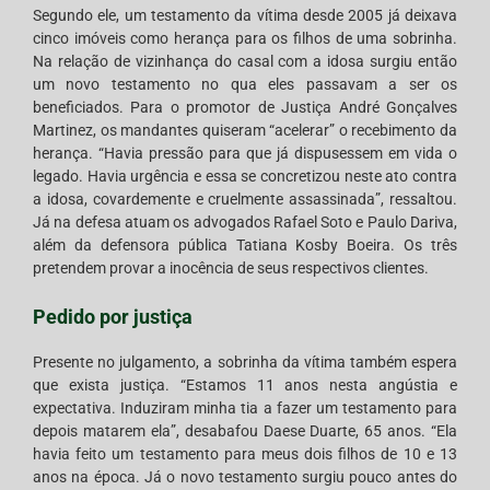
Segundo ele, um testamento da vítima desde 2005 já deixava
cinco imóveis como herança para os filhos de uma sobrinha.
Na relação de vizinhança do casal com a idosa surgiu então
um novo testamento no qua eles passavam a ser os
beneficiados. Para o promotor de Justiça André Gonçalves
Martinez, os mandantes quiseram “acelerar” o recebimento da
herança. “Havia pressão para que já dispusessem em vida o
legado. Havia urgência e essa se concretizou neste ato contra
a idosa, covardemente e cruelmente assassinada”, ressaltou.
Já na defesa atuam os advogados Rafael Soto e Paulo Dariva,
além da defensora pública Tatiana Kosby Boeira. Os três
pretendem provar a inocência de seus respectivos clientes.
Pedido por justiça
Presente no julgamento, a sobrinha da vítima também espera
que exista justiça. “Estamos 11 anos nesta angústia e
expectativa. Induziram minha tia a fazer um testamento para
depois matarem ela”, desabafou Daese Duarte, 65 anos. “Ela
havia feito um testamento para meus dois filhos de 10 e 13
anos na época. Já o novo testamento surgiu pouco antes do