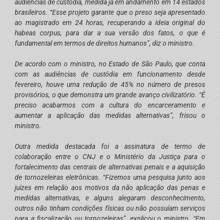
audiências de custódia, medida já em andamento em 14 estados
brasileiros. “Esse projeto garante que o preso seja apresentado
ao magistrado em 24 horas, recuperando a ideia original do
habeas corpus, para dar a sua versão dos fatos, o que é
fundamental em termos de direitos humanos”, diz o ministro.
De acordo com o ministro, no Estado de São Paulo, que conta
com as audiências de custódia em funcionamento desde
fevereiro, houve uma redução de 45% no número de presos
provisórios, o que demonstra um grande avanço civilizatório. “É
preciso acabarmos com a cultura do encarceramento e
aumentar a aplicação das medidas alternativas”, frisou o
ministro.
Outra medida destacada foi a assinatura de termo de
colaboração entre o CNJ e o Ministério da Justiça para o
fortalecimento das centrais de alternativas penais e a aquisição
de tornozeleiras eletrônicas. “Fizemos uma pesquisa junto aos
juízes em relação aos motivos da não aplicação das penas e
medidas alternativas, e alguns alegaram desconhecimento,
outros não tinham condições físicas ou não possuíam serviços
para a fiscalização ou tornozeleiras”, explicou o ministro. “Em