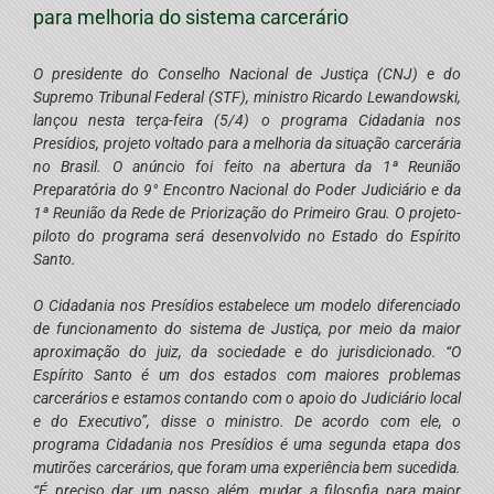
para melhoria do sistema carcerário
O presidente do Conselho Nacional de Justiça (CNJ) e do
Supremo Tribunal Federal (STF), ministro Ricardo Lewandowski,
lançou nesta terça-feira (5/4) o programa Cidadania nos
Presídios, projeto voltado para a melhoria da situação carcerária
no Brasil. O anúncio foi feito na abertura da 1ª Reunião
Preparatória do 9° Encontro Nacional do Poder Judiciário e da
1ª Reunião da Rede de Priorização do Primeiro Grau. O projeto-
piloto do programa será desenvolvido no Estado do Espírito
Santo.
O Cidadania nos Presídios estabelece um modelo diferenciado
de funcionamento do sistema de Justiça, por meio da maior
aproximação do juiz, da sociedade e do jurisdicionado. “O
Espírito Santo é um dos estados com maiores problemas
carcerários e estamos contando com o apoio do Judiciário local
e do Executivo”, disse o ministro. De acordo com ele, o
programa Cidadania nos Presídios é uma segunda etapa dos
mutirões carcerários, que foram uma experiência bem sucedida.
“É preciso dar um passo além, mudar a filosofia para maior