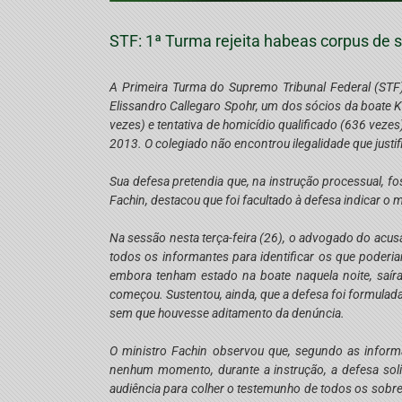
STF: 1ª Turma rejeita habeas corpus de s
A Primeira Turma do Supremo Tribunal Federal (STF
Elissandro Callegaro Spohr, um dos sócios da boate Ki
vezes) e tentativa de homicídio qualificado (636 veze
2013. O colegiado não encontrou ilegalidade que justi
Sua defesa pretendia que, na instrução processual, f
Fachin, destacou que foi facultado à defesa indicar 
Na sessão nesta terça-feira (26), o advogado do acus
todos os informantes para identificar os que poderiam
embora tenham estado na boate naquela noite, saír
começou. Sustentou, ainda, que a defesa foi formulad
sem que houvesse aditamento da denúncia.
O ministro Fachin observou que, segundo as inform
nenhum momento, durante a instrução, a defesa solic
audiência para colher o testemunho de todos os sobre