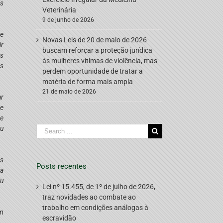
is
Veterinária
9 de junho de 2026
de
Novas Leis de 20 de maio de 2026
ir
buscam reforçar a proteção jurídica
as
às mulheres vítimas de violência, mas
es
perdem oportunidade de tratar a
matéria de forma mais ampla
21 de maio de 2026
ar
ue
de
ou
Search
for:
os
Posts recentes
ia
iu
Lei nº 15.455, de 1º de julho de 2026,
traz novidades ao combate ao
trabalho em condições análogas à
em
escravidão