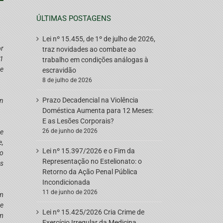
ÚLTIMAS POSTAGENS
Lei nº 15.455, de 1º de julho de 2026,
or
traz novidades ao combate ao
41
trabalho em condições análogas à
de
escravidão
8 de julho de 2026
Prazo Decadencial na Violência
on
Doméstica Aumenta para 12 Meses:
E as Lesões Corporais?
26 de junho de 2026
de
e,
Lei nº 15.397/2026 e o Fim da
go
Representação no Estelionato: o
os
Retorno da Ação Penal Pública
Incondicionada
11 de junho de 2026
em
de
Lei nº 15.425/2026 Cria Crime de
em
Exercício Irregular da Medicina