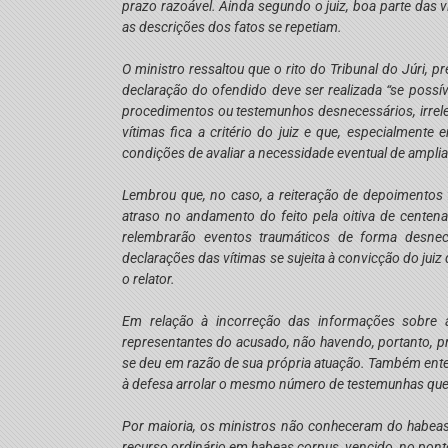
prazo razoável. Ainda segundo o juiz, boa parte das v
as descrições dos fatos se repetiam.
O ministro ressaltou que o rito do Tribunal do Júri,
declaração do ofendido deve ser realizada “se possíve
procedimentos ou testemunhos desnecessários, irrele
vítimas fica a critério do juiz e que, especialmen
condições de avaliar a necessidade eventual de ampli
Lembrou que, no caso, a reiteração de depoimentos f
atraso no andamento do feito pela oitiva de centen
relembrarão eventos traumáticos de forma desnec
declarações das vítimas se sujeita à convicção do jui
o relator.
Em relação à incorreção das informações sobre as
representantes do acusado, não havendo, portanto, pr
se deu em razão de sua própria atuação. Também entend
à defesa arrolar o mesmo número de testemunhas que 
Por maioria, os ministros não conheceram do habeas 
recurso ordinário em habeas corpus, vencido, no ponto