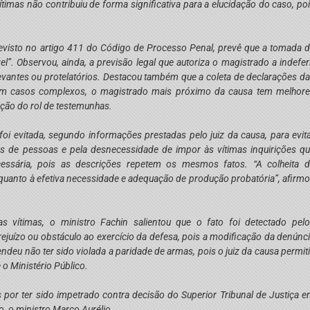
ítimas não contribuiu de forma significativa para a elucidação do caso, po
 previsto no artigo 411 do Código de Processo Penal, prevê que a tomada 
l”. Observou, ainda, a previsão legal que autoriza o magistrado a indefer
vantes ou protelatórios. Destacou também que a coleta de declarações d
te em casos complexos, o magistrado mais próximo da causa tem melhor
ação do rol de testemunhas.
oi evitada, segundo informações prestadas pelo juiz da causa, para evit
as de pessoas e pela desnecessidade de impor às vítimas inquirições q
essária, pois as descrições repetem os mesmos fatos. “A colheita 
z quanto à efetiva necessidade e adequação de produção probatória”, afirm
 vítimas, o ministro Fachin salientou que o fato foi detectado pel
ejuízo ou obstáculo ao exercício da defesa, pois a modificação da denúnc
eu não ter sido violada a paridade de armas, pois o juiz da causa permit
o Ministério Público.
por ter sido impetrado contra decisão do Superior Tribunal de Justiça 
, o ministro Marco Aurélio.