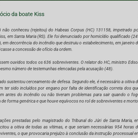
ócio da boate Kiss
) não conheceu (rejeitou) do Habeas Corpus (HC) 131158, impetrado p
ss, em Santa Maria (RS). Ele foi denunciado por homicídio qualificado (2
s), em decorrência do incêndio que destruiu o estabelecimento, em janeiro 
ficasse a concessão de ofício da ordem.
ossem ouvidos todos os 636 sobreviventes. O relator do HC, ministro Eds
o mesmo número de testemunhas elencadas pela acusação (48).
ado sustentou cerceamento de defesa. Segundo ele, é necessário a oitiva 
 ter sido incluídos por engano por falta de identificação correta dos qu
am antes do incêndio ou não tiveram problemas para sair quando o fo
a de forma genérica e que houve equívocos no rol de sobreviventes e mort
ações prestadas pelo magistrado do Tribunal do Júri de Santa Maria, 
itou a oitiva de todas as vítimas, e que seriam necessárias 954 horas 
viventes, o que provocaria prejuízo à conclusão da instrução processual 