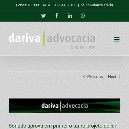
Skip
Fones: 51 3391.3414 | 51 98416.6183
|
paulo@dariva.adv.br
to
content
Twitter
Facebook
LinkedIn
Whatsapp
Previous
Next
View
Larger
Image
Senado aprova em primeiro turno projeto de lei