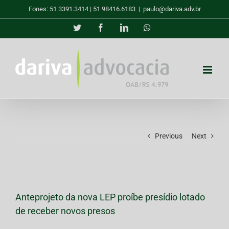
Skip
Fones: 51 3391.3414 | 51 98416.6183
|
paulo@dariva.adv.br
to
content
Twitter
Facebook
LinkedIn
Whatsapp
Previous
Next
View
Larger
Anteprojeto da nova LEP proíbe presídio lotado
Image
de receber novos presos