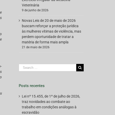
Veterinária
9 de junho de 2026
de
es
Novas Leis de 20 de maio de 2026
buscam reforçar a proteção jurídica
às mulheres vítimas de violência, mas
ão
perdem oportunidade de tratar a
de
matéria de forma mais ampla
21 de maio de 2026
Search
o-
for:
es
 o
Posts recentes
ou
Lei nº 15.455, de 1º de julho de 2026,
traz novidades ao combate ao
trabalho em condições análogas à
escravidão