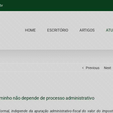
br
HOME
ESCRITÓRIO
ARTIGOS
ATU
Previous
Next
aminho não depende de processo administrativo
ormal, independe da apuração administrativo-fiscal do valor do impos