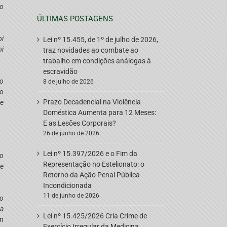
ão
.
ÚLTIMAS POSTAGENS
oi
Lei nº 15.455, de 1º de julho de 2026,
oi
traz novidades ao combate ao
trabalho em condições análogas à
escravidão
so
8 de julho de 2026
do
Prazo Decadencial na Violência
de
Doméstica Aumenta para 12 Meses:
E as Lesões Corporais?
26 de junho de 2026
Lei nº 15.397/2026 e o Fim da
ão
Representação no Estelionato: o
se
Retorno da Ação Penal Pública
Incondicionada
11 de junho de 2026
do
 a
Lei nº 15.425/2026 Cria Crime de
em
Exercício Irregular da Medicina