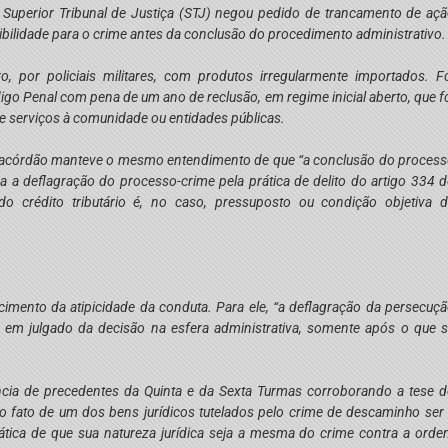
 Superior Tribunal de Justiça (STJ) negou pedido de trancamento de aç
nibilidade para o crime antes da conclusão do procedimento administrativo
 por policiais militares, com produtos irregularmente importados. F
igo Penal com pena de um ano de reclusão, em regime inicial aberto, que f
 de serviços à comunidade ou entidades públicas.
 o acórdão manteve o mesmo entendimento de que “a conclusão do proces
a a deflagração do processo-crime pela prática de delito do artigo 334 
do crédito tributário é, no caso, pressuposto ou condição objetiva 
imento da atipicidade da conduta. Para ele, “a deflagração da persecuç
 em julgado da decisão na esfera administrativa, somente após o que 
tência de precedentes da Quinta e da Sexta Turmas corroborando a tese 
o fato de um dos bens jurídicos tutelados pelo crime de descaminho ser
ática de que sua natureza jurídica seja a mesma do crime contra a ord