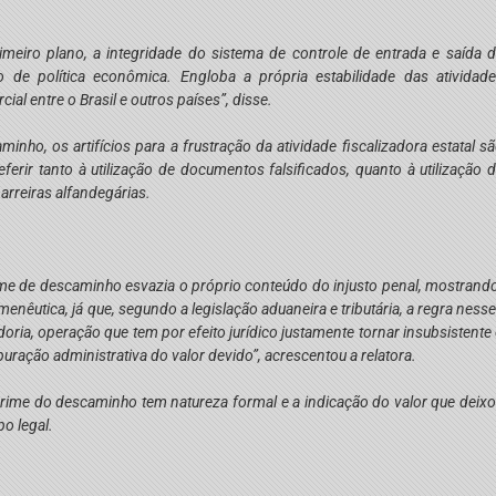
imeiro plano, a integridade do sistema de controle de entrada e saída 
 de política econômica. Engloba a própria estabilidade das atividad
ial entre o Brasil e outros países”, disse.
nho, os artifícios para a frustração da atividade fiscalizadora estatal s
rir tanto à utilização de documentos falsificados, quanto à utilização 
barreiras alfandegárias.
rime de descaminho esvazia o próprio conteúdo do injusto penal, mostrand
nêutica, já que, segundo a legislação aduaneira e tributária, a regra ness
ria, operação que tem por efeito jurídico justamente tornar insubsistente
puração administrativa do valor devido”, acrescentou a relatora.
crime do descaminho tem natureza formal e a indicação do valor que deix
po legal.