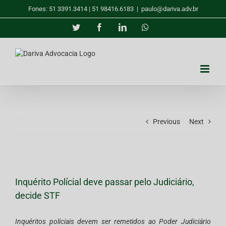
Skip
Fones: 51 3391.3414 | 51 98416.6183
|
paulo@dariva.adv.br
to
content
Twitter
Facebook
LinkedIn
Whatsapp
Previous
Next
View
Larger
Inquérito Polícial deve passar pelo Judiciário,
Image
decide STF
Inquéritos policiais devem ser remetidos ao Poder Judiciário