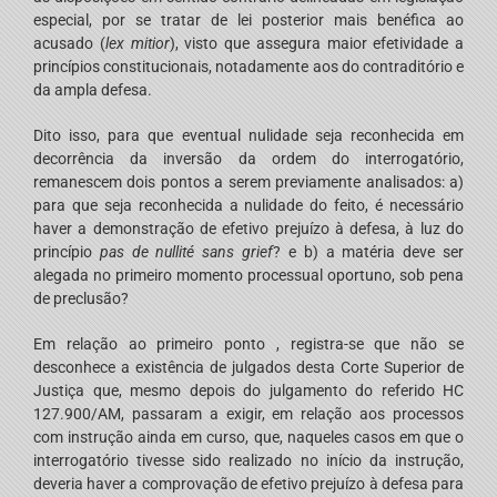
especial, por se tratar de lei posterior mais benéfica ao
acusado (
lex mitior
), visto que assegura maior efetividade a
princípios constitucionais, notadamente aos do contraditório e
da ampla defesa.
Dito isso, para que eventual nulidade seja reconhecida em
decorrência da inversão da ordem do interrogatório,
remanescem dois pontos a serem previamente analisados: a)
para que seja reconhecida a nulidade do feito, é necessário
haver a demonstração de efetivo prejuízo à defesa, à luz do
princípio
pas de nullité sans grief
? e b) a matéria deve ser
alegada no primeiro momento processual oportuno, sob pena
de preclusão?
Em relação ao primeiro ponto , registra-se que não se
desconhece a existência de julgados desta Corte Superior de
Justiça que, mesmo depois do julgamento do referido HC
127.900/AM, passaram a exigir, em relação aos processos
com instrução ainda em curso, que, naqueles casos em que o
interrogatório tivesse sido realizado no início da instrução,
deveria haver a comprovação de efetivo prejuízo à defesa para