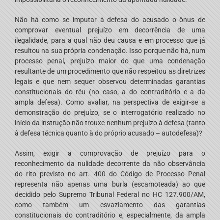
Não há como se imputar à defesa do acusado o ônus de
comprovar eventual prejuízo em decorrência de uma
ilegalidade, para a qual não deu causa e em processo que já
resultou na sua própria condenação. Isso porque não há, num
processo penal, prejuízo maior do que uma condenação
resultante de um procedimento que não respeitou as diretrizes
legais e que nem sequer observou determinadas garantias
constitucionais do réu (no caso, a do contraditório e a da
ampla defesa). Como avaliar, na perspectiva de exigir-se a
demonstração do prejuízo, se o interrogatório realizado no
início da instrução não trouxe nenhum prejuízo à defesa (tanto
à defesa técnica quanto à do próprio acusado – autodefesa)?
Assim, exigir a comprovação de prejuízo para o
reconhecimento da nulidade decorrente da não observância
do rito previsto no art. 400 do Código de Processo Penal
representa não apenas uma burla (escamoteada) ao que
decidido pelo Supremo Tribunal Federal no HC 127.900/AM,
como também um esvaziamento das garantias
constitucionais do contraditório e, especialmente, da ampla